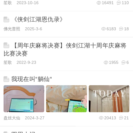
笙歌
2023-10-16
16491
110
《侠剑江湖恩仇录》
佛光普照
2025-3-6
6183
18
【周年庆麻将决赛】侠剑江湖十周年庆麻将
比赛决赛
笙歌
2022-9-23
1955
6
我现在叫“躺仙“
盘丝大仙
2024-3-27
20413
21