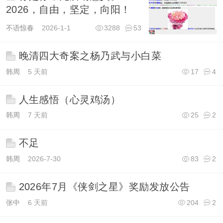
2026，自由，坚定，向阳！
不语惊春
2026-1-1
3288
53
晚清四大奇案之杨乃武与小白菜
韩周
5 天前
17
4
人生感悟（心灵鸡汤）
韩周
7 天前
25
2
不足
韩周
2026-7-30
83
2
2026年7月《侠剑之星》奖励发放公告
张中
6 天前
204
2