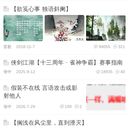
【欲笺心事 独语斜阑】
笙歌
2018-11-7
94055
321
侠剑江湖【十三周年 · 雀神争霸】赛事指南
张中
2025-9-12
18935
40
假装不在线 言语攻击或影
射他人
张中
2026-7-29
199
2
【搁浅在风尘里，直到湮灭】