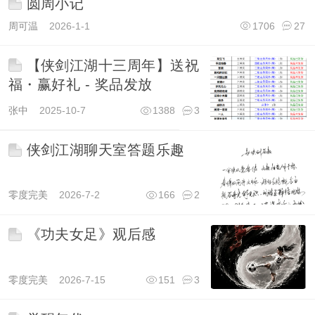
圆周小记
周可温
2026-1-1
1706
27
【侠剑江湖十三周年】送祝
福・赢好礼 - 奖品发放
张中
2025-10-7
1388
3
侠剑江湖聊天室答题乐趣
零度完美
2026-7-2
166
2
《功夫女足》观后感
零度完美
2026-7-15
151
3