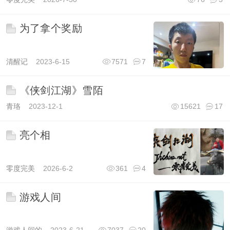
为了拿个奖励
清醒记
2023-6-15
7571
7
《侠剑江湖》雪陌
青珞
2023-12-1
15621
17
亮个相
零度完美
2026-6-2
361
4
游戏人间