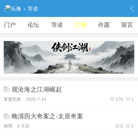
›
导读
门户
论坛
导读
江湖
许愿
留言
观沧海之江湖崛起
零度完美
2026-7-14
176
1
晚清四大奇案之-太原奇案
韩周
3 天前
5
1