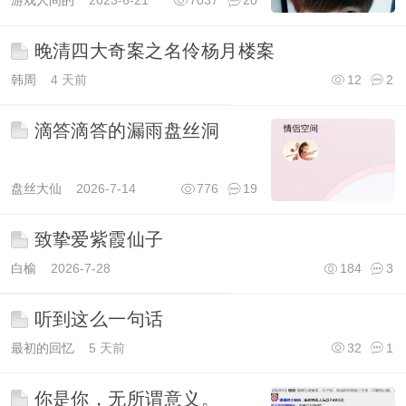
游戏人间的
2023-6-21
7037
20
晚清四大奇案之名伶杨月楼案
韩周
4 天前
12
2
滴答滴答的漏雨盘丝洞
盘丝大仙
2026-7-14
776
19
致挚爱紫霞仙子
白榆
2026-7-28
184
3
听到这么一句话
最初的回忆
5 天前
32
1
你是你，无所谓意义。