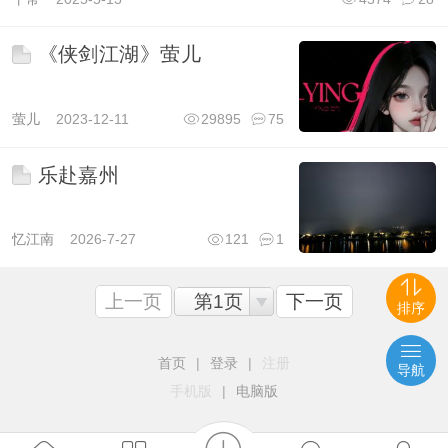
《侠剑江湖》萤儿
萤儿
2023-12-11
29895
75
乐赴嘉州
忆江南
2026-7-27
121
1
上一页
第1页
下一页
排序
首页
|
登录
|
注册
导航
手机版
|
电脑版