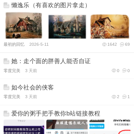
懒逸乐（有喜欢的图片拿走）
最初的回忆
2026-5-11
1642
69
她：走个面的胖善人能否自证
零度完美
3 天前
0
0
如今社会的侠客
零度完美
3 天前
2
1
爱你的粥手把手教你b站链接教程