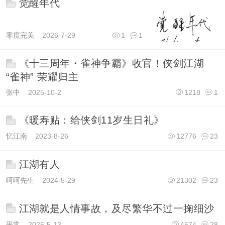
觉醒年代
零度完美
2026-7-29
1
1
《十三周年・雀神争霸》收官！侠剑江湖
“雀神” 荣耀归主
张中
2025-10-2
1218
1
《暖寿贴：给侠剑11岁生日礼》
忆江南
2023-8-26
12776
23
江湖有人
呵呵先生
2024-5-29
21302
23
江湖就是人情事故，及尽繁华不过一掬细沙
平常
2025-5-13
4574
28