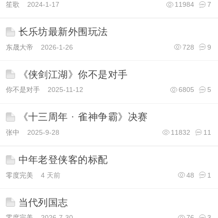
笙歌
2024-1-17
11984
7
长乐坊最新外围玩法
东晟大帝
2026-1-26
728
9
《侠剑江湖》你不是对手
你不是对手
2025-11-12
6805
5
《十三周年 · 雀神争霸》决赛
张中
2025-9-28
11832
11
中年老登侠客的标配
零度完美
4 天前
48
1
当代列国志
零度完美
2026-7-30
76
3