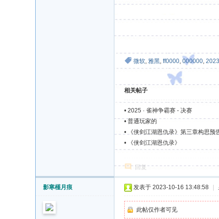
微软
,
雅黑
,
ff0000
,
000000
,
202
相关帖子
•
2025 · 雀神争霸赛 - 决赛
•
普通玩家的
•
《侠剑江湖恩仇录》第三章构思预
•
《侠剑江湖恩仇录》
回复
影寒槿月痕
发表于 2023-10-16 13:48:58
|
此帖仅作者可见