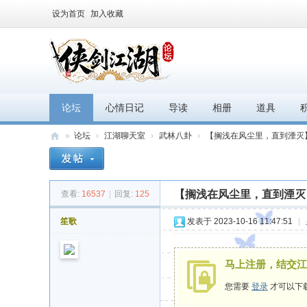
设为首页
加入收藏
论坛
心情日记
导读
相册
道具
»
论坛
›
江湖聊天室
›
武林八卦
›
【搁浅在风尘里，直到湮灭
江
湖
【搁浅在风尘里，直到湮灭
查看:
16537
|
回复:
125
论
坛
笙歌
发表于 2023-10-16 11:47:51
|
马上注册，结交江
您需要
登录
才可以下