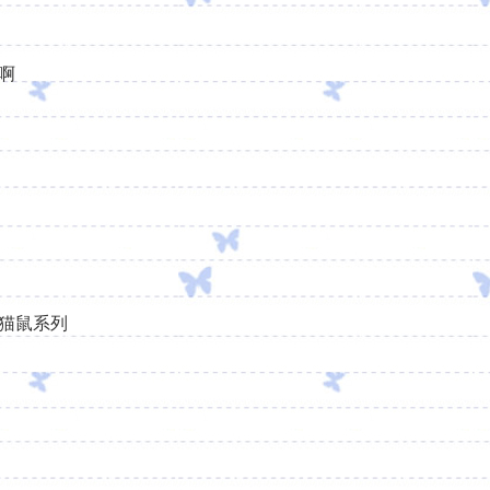
啊
猫鼠系列