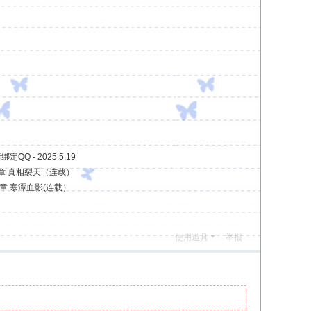
Q - 2025.5.19
章 真相裂天（连载）
章 寒潭血影(连载）
使用道具
举报