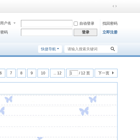
切
换
到
用户名
自动登录
找回密码
宽
密码
立即注册
登录
版
快捷导航
6
7
8
9
10
... 12
/ 12 页
下一页