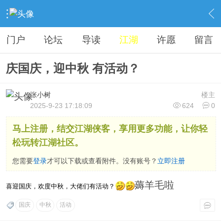
›
江湖聊天室
›
武林八卦
›
内容
门户
论坛
导读
江湖
许愿
留言
庆国庆，迎中秋 有活动？
张小树
楼主
2025-9-23 17:18:09
624
0
马上注册，结交江湖侠客，享用更多功能，让你轻
松玩转江湖社区。
您需要
登录
才可以下载或查看附件。没有账号？
立即注册
薅羊毛啦
喜迎国庆，欢度中秋，大佬们有活动？
国庆
中秋
活动