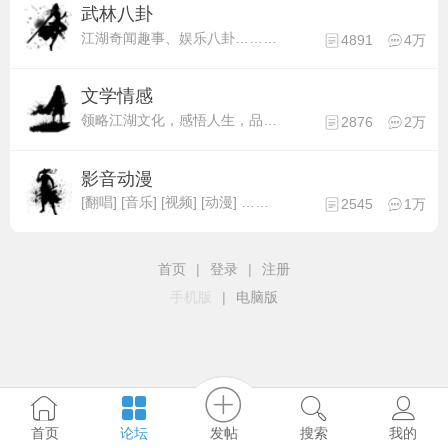
武林八卦
江湖奇闻趣事、娱乐八卦……有什么想说的就来吧~
4891
4万
文学情感
领略江湖文化，感悟人生，品味生活。
2876
2万
影音动漫
[翻唱] [音乐] [视频] [动漫] ……
2545
1万
首页
|
登录
|
注册
手机版
|
电脑版
发帖
首页
论坛
搜索
我的