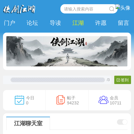
门户
论坛
导读
江湖
许愿
留言
/
3
签到
今日
帖子
会员
0
94232
10711
江湖聊天室