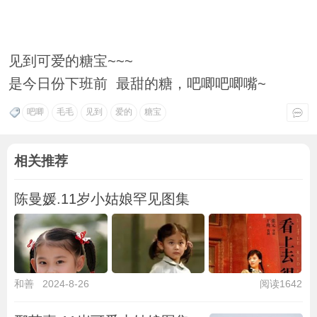
见到可爱的糖宝~~~
是今日份下班前 最甜的糖，吧唧吧唧嘴~
吧唧
毛毛
见到
爱的
糖宝
相关推荐
陈曼媛.11岁小姑娘罕见图集
和善
2024-8-26
阅读1642