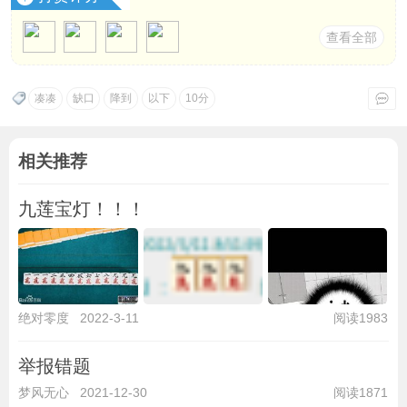
查看全部
凑凑
缺口
降到
以下
10分
相关推荐
九莲宝灯！！！
绝对零度
2022-3-11
阅读1983
举报错题
梦风无心
2021-12-30
阅读1871