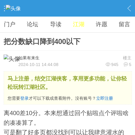
›
江湖聊天室
›
武林八卦
›
内容
门户
论坛
导读
江湖
许愿
留言
把分数缺口降到400以下
如果有来生
楼主
2024-10-11 14:44:08
945
5
马上注册，结交江湖侠客，享用更多功能，让你轻
松玩转江湖社区。
您需要
登录
才可以下载或查看附件。没有账号？
立即注册
离400差10分。本来想通过回个贴啦点个评啦啥
的凑凑算了。
可是翻了好多页都没找到可以让我肆意灌水的