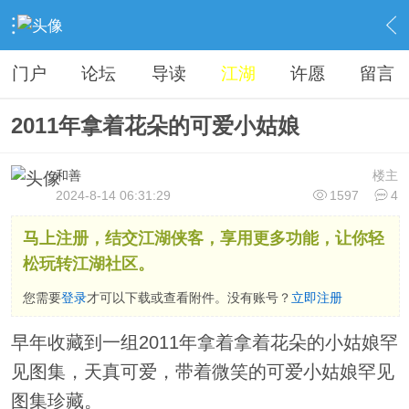
›
江湖聊天室
›
武林八卦
›
内容
门户
论坛
导读
江湖
许愿
留言
2011年拿着花朵的可爱小姑娘
和善
楼主
2024-8-14 06:31:29
1597
4
马上注册，结交江湖侠客，享用更多功能，让你轻
松玩转江湖社区。
您需要
登录
才可以下载或查看附件。没有账号？
立即注册
早年收藏到一组2011年拿着拿着花朵的小姑娘罕
见图集，天真可爱，带着微笑的可爱小姑娘罕见
图集珍藏。