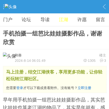
›
江湖聊天室
›
武林八卦
›
内容
门户
论坛
导读
江湖
许愿
留言
手机拍摄一组芭比娃娃摄影作品，谢谢
欣赏
和善
楼主
2024-8-14 06:01:49
1305
3
马上注册，结交江湖侠客，享用更多功能，让你轻
松玩转江湖社区。
您需要
登录
才可以下载或查看附件。没有账号？
立即注册
早年用手机拍摄一组芭比娃娃摄影作品，其实芭
比娃娃也算老江湖的物品了，其实早年就有，感