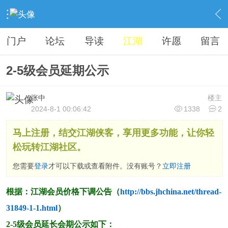
›
站务管理
›
江湖事务
›
内容
门户
论坛
导读
江湖
许愿
留言
2-5级会员延期公示
张中
楼主
2024-8-1 00:06:42
1338
2
马上注册，结交江湖侠客，享用更多功能，让你轻
松玩转江湖社区。
您需要
登录
才可以下载或查看附件。没有账号？
立即注册
根据：江湖会员价格下调公告（
http://bbs.jhchina.net/thread-
31849-1-1.html
）
2-5级会员延长会期公示如下：