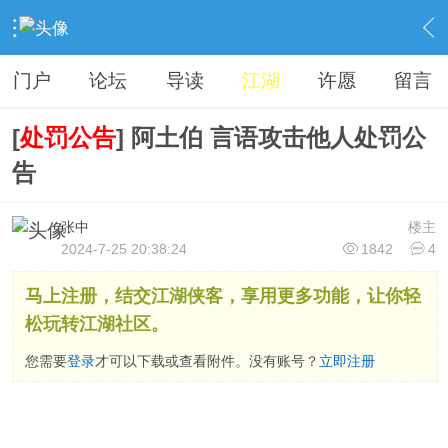
›
站务管理
›
江湖事务
›
内容
门户
论坛
导读
江湖
许愿
留言
[
处罚公告
] 阿土伯 言语攻击他人处罚公
告
张中
楼主
2024-7-25 20:38:24
1842
4
马上注册，结交江湖侠客，享用更多功能，让你轻
松玩转江湖社区。
您需要
登录
才可以下载或查看附件。没有账号？
立即注册