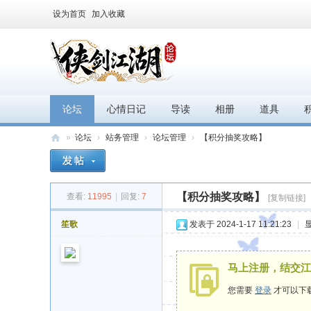
设为首页
加入收藏
论坛
心情日记
导读
相册
道具
»
论坛
›
站务管理
›
论坛管理
›
【积分抽奖攻略】
江
湖
【积分抽奖攻略】
查看:
11995
|
回复:
7
论
[复制链接]
坛
笙歌
发表于 2024-1-17 11:21:23
|
马上注册，结交江
您需要
登录
才可以下