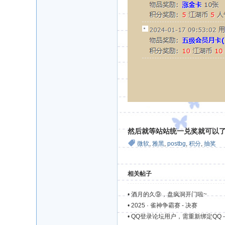
然后就等站站统一兑奖就可以
微软
,
雅黑
,
postbg
,
积分
,
抽奖
相关帖子
•
酒月的久⑨，盘疯洞开门啦~
•
2025 · 雀神争霸赛 - 决赛
•
QQ登录论坛用户，需重新绑定QQ - 20